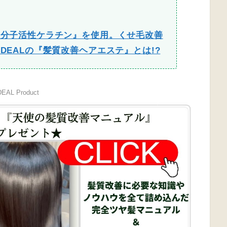
低分子活性ケラチン』を使用。くせ毛改善
DEALの『髪質改善ヘアエステ』とは!?
DEAL Product