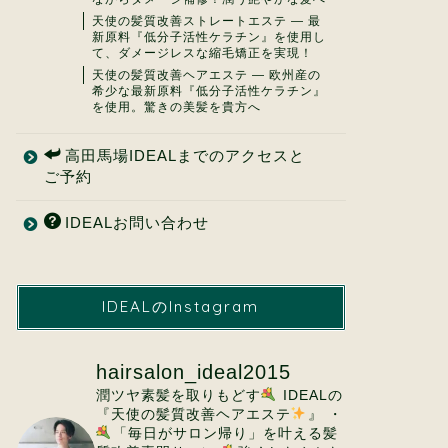
天使の髪質改善ストレートエステ ― 最
新原料『低分子活性ケラチン』を使用し
て、ダメージレスな縮毛矯正を実現！
天使の髪質改善ヘアエステ ― 欧州産の
希少な最新原料『低分子活性ケラチン』
を使用。驚きの美髪を貴方へ
高田馬場IDEALまでのアクセスと
ご予約
IDEALお問い合わせ
IDEALのInstagram
hairsalon_ideal2015
潤ツヤ素髪を取りもどす
IDEALの
『天使の髪質改善ヘアエステ
』
・
「毎日がサロン帰り」を叶える髪