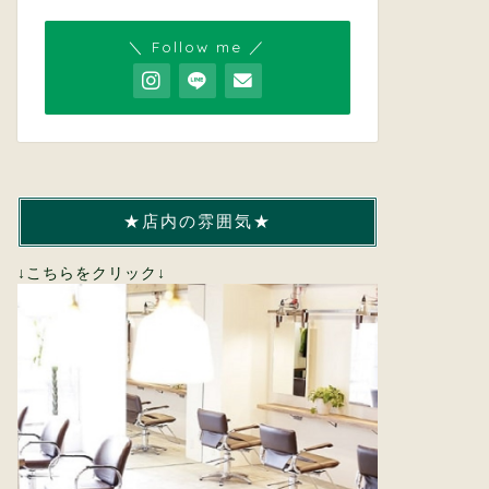
＼ Follow me ／
★店内の雰囲気★
↓こちらをクリック↓