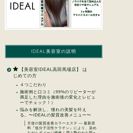
IDEAL美容室の説明
【美容室IDEAL高田馬場店】 は
じめての方
４つこだわり
施術例と口コミ（99%のリピーターが
満足した理由を施術後の変化とレビュ
ーでチェック！）
悩みを解決し、憧れの美髪を叶え
る。〜IDEALの髪質改善メニュー〜
天使の髪質改善カラーエステ ― 最新原
料『低分子活性ケラチン』により、染め
ながらダメージ補修！潤う艶やかな髪へ