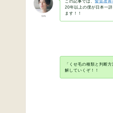
この記事では、
髪質改善美
20年以上の僕が日本一
ます！！
SIN
「くせ毛の種類と判断方
解していくぞ！！