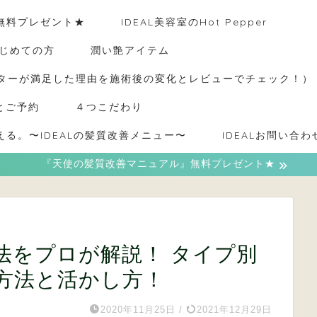
無料プレゼント★
IDEAL美容室のHot Pepper
はじめての方
潤い艶アイテム
ーターが満足した理由を施術後の変化とレビューでチェック！）
とご予約
４つこだわり
る。〜IDEALの髪質改善メニュー〜
IDEALお問い合わ
『天使の髪質改善マニュアル』無料プレゼント★
法をプロが解説！ タイプ別
方法と活かし方！
2020年11月25日
/
2021年12月29日