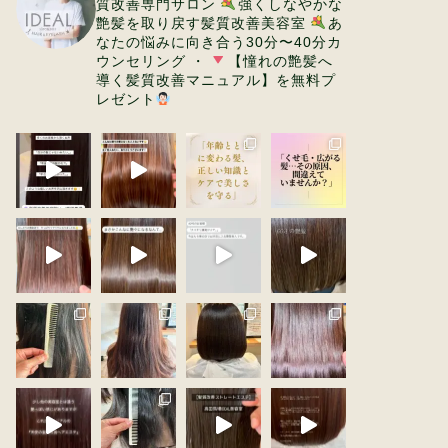
質改善専門サロン
強くしなやかな
艶髪を取り戻す髪質改善美容室
あ
なたの悩みに向き合う30分〜40分カ
ウンセリング
・
【憧れの艶髪へ
導く髪質改善マニュアル】を無料プ
レゼント