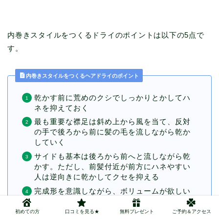
内巻きスタイルをつくるドライのポイントは以下の5点で
す。
内巻きスタイルをつくるヘアドライのポイント
乾かす前に荒めのクシでしっかりとかしてハ
ネを抑えておく
最も重要な襟足は斜め上から風を当て、反対
の手で後ろから前に髪の毛を流しながら乾か
していく
サイドも基本は後ろから前へと流しながら乾
かす。ただし、前髪付近が前方にハネやすい
人は逆向きに乾かしてクセを抑える
完成形を意識しながら、ボリュームが欲しい
後頭部やトップなどは下から上に風を当てて
根本を乾かす
初めての方
口コミを見る★
無料プレゼント
ご予約＆アクセス