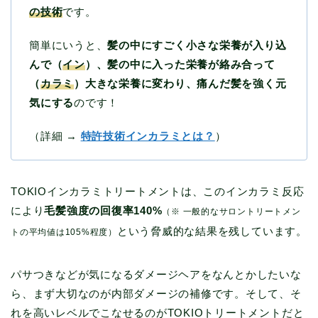
の技術
です。
簡単にいうと、
髪の中にすごく小さな栄養が入り込
んで（
イン
）、髪の中に入った栄養が絡み合って
（
カラミ
）大きな栄養に変わり、痛んだ髪を強く元
気にする
のです！
（詳細 →
特許技術インカラミとは？
）
TOKIOインカラミトリートメントは、このインカラミ反応
により
毛髪強度の回復率140%
（※ 一般的なサロントリートメン
という脅威的な結果を残しています。
トの平均値は105%程度）
パサつきなどが気になるダメージヘアをなんとかしたいな
ら、まず大切なのが内部ダメージの補修です。そして、そ
れを高いレベルでこなせるのがTOKIOトリートメントだと