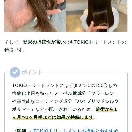
そして、
効果の持続性が高い
のもTOKIOトリートメントの
特徴です。
TOKIOトリートメントにはビタミンCの196倍もの
抗酸化作用を持った
ノーベル賞成分「フラーレン」
や高性能なコーティング成分
「ハイブリッドシルク
ポリマー」
などが配合されているため、
施術から1
ヶ月〜1ヶ月半ほどは効果が持続します
。
（
詳細 →
TOKIOトリートメントの持ちとおすすめ