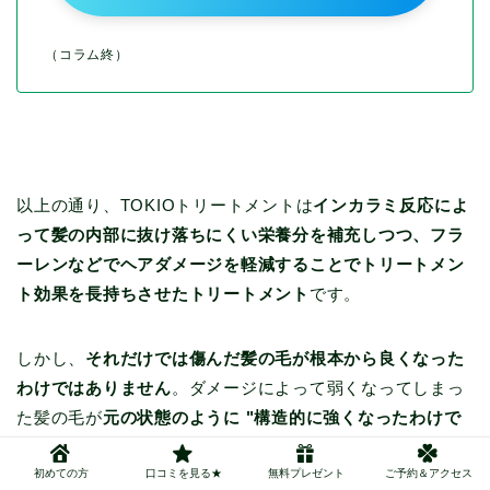
（コラム終）
以上の通り、TOKIOトリートメントは
インカラミ反応によ
って髪の内部に抜け落ちにくい栄養分を補充しつつ、フラ
ーレンなどでヘアダメージを軽減することでトリートメン
ト効果を長持ちさせたトリートメント
です。
しかし、
それだけでは傷んだ髪の毛が根本から良くなった
わけではありません
。ダメージによって弱くなってしまっ
た髪の毛が
元の状態のように "構造的に強くなったわけで
はない"
ため、何もしないまま1,2ヶ月も経てば元通りにな
初めての方
口コミを見る★
無料プレゼント
ご予約＆アクセス
ってしまうのです。