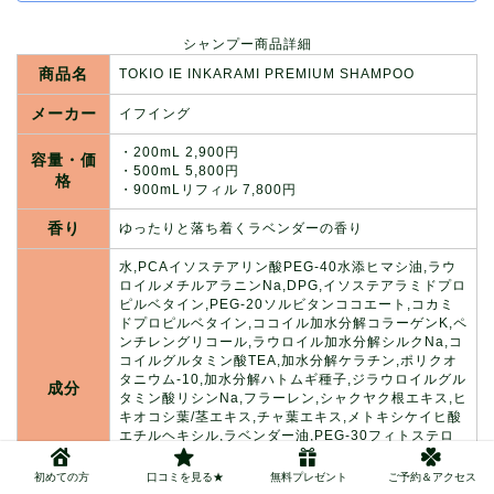
シャンプー商品詳細
商品名
TOKIO IE INKARAMI PREMIUM SHAMPOO
メーカー
イフイング
・200mL 2,900円
容量・価
・500mL 5,800円
格
・900mLリフィル 7,800円
香り
ゆったりと落ち着くラベンダーの香り
水,PCAイソステアリン酸PEG-40水添ヒマシ油,ラウ
ロイルメチルアラニンNa,DPG,イソステアラミドプロ
ピルベタイン,PEG-20ソルビタンココエート,コカミ
ドプロピルベタイン,ココイル加水分解コラーゲンK,ペ
ンチレングリコール,ラウロイル加水分解シルクNa,コ
コイルグルタミン酸TEA,加水分解ケラチン,ポリクオ
タニウム-10,加水分解ハトムギ種子,ジラウロイルグル
成分
タミン酸リシンNa,フラーレン,シャクヤク根エキス,ヒ
キオコシ葉/茎エキス,チャ葉エキス,メトキシケイヒ酸
エチルヘキシル,ラベンダー油,PEG-30フィトステロ
ール,ヤシ油脂肪酸PEG-7グリセリル,ジエチルアミノ
ヒドロキシべンゾイル安息香酸ヘキシル,BG,PVP,メチ
初めての方
口コミを見る★
無料プレゼント
ご予約＆アクセス
ルイソチアゾリノン,フェノキシエタノール,メチルパ