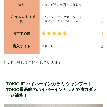
香り
レモングラスの爽やかな香り
ハ
・
こんな人におすす
・ヘアダメージが気になる人
・
め
・髪にハリコシが欲しい人
た
おすすめ度
購入サイト
通販不可
Am
1つずつ詳しくご紹介していきます！
TOKIO IE ハイパーインカラミ シャンプー｜
TOKIO最高峰のハイパーインカラミで強力ダメ
ージ補修！