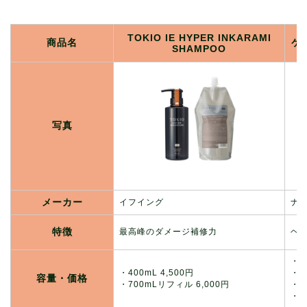
TOKIO IE HYPER INKARAMI
商品名
ケ
SHAMPOO
写真
メーカー
イフイング
ナ
特徴
最高峰のダメージ補修力
ヘ
・3
・400mL 4,500円
・7
容量・価格
・700mLリフィル 6,000円
・7
・1