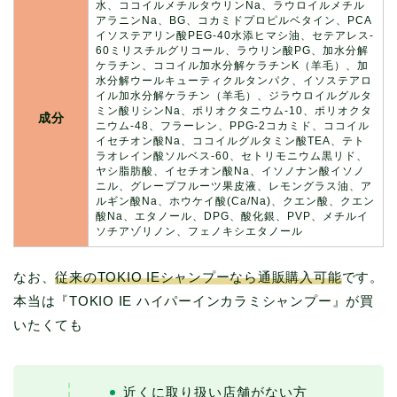
水、ココイルメチルタウリンNa、ラウロイルメチル
アラニンNa、BG、コカミドプロピルベタイン、PCA
イソステアリン酸PEG-40水添ヒマシ油、セテアレス-
60ミリスチルグリコール、ラウリン酸PG、加水分解
ケラチン、ココイル加水分解ケラチンK（羊毛）、加
水分解ウールキューティクルタンパク、イソステアロ
イル加水分解ケラチン（羊毛）、ジラウロイルグルタ
ミン酸リシンNa、ポリオクタニウム-10、ポリオクタ
成分
ニウム-48、フラーレン、PPG-2コカミド、ココイル
イセチオン酸Na、ココイルグルタミン酸TEA、テト
ラオレイン酸ソルベス-60、セトリモニウム黒リド、
ヤシ脂肪酸、イセチオン酸Na、イソノナン酸イソノ
ニル、グレープフルーツ果皮液、レモングラス油、ア
ルギン酸Na、ホウケイ酸(Ca/Na)、クエン酸、クエン
酸Na、エタノール、DPG、酸化銀、PVP、メチルイ
ソチアゾリノン、フェノキシエタノール
なお、
従来のTOKIO IEシャンプーなら通販購入可能
です。
本当は『TOKIO IE ハイパーインカラミシャンプー』が買
いたくても
近くに取り扱い店舗がない方