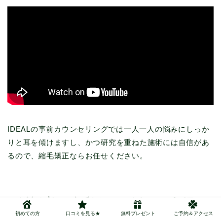
IDEALの事前カウンセリングでは一人一人の悩みにしっか
りと耳を傾けますし、かつ研究を重ねた施術には自信があ
るので、縮毛矯正ならお任せください。
髪質改善・縮毛矯正の値段は｜相場は
10,000〜15,000円
初めての方
口コミを見る★
無料プレゼント
ご予約＆アクセス