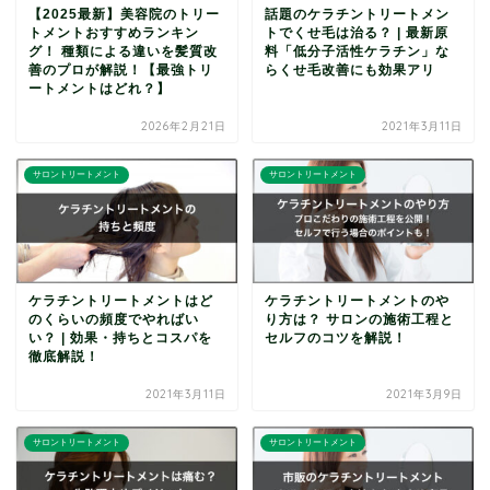
【2025最新】美容院のトリー
話題のケラチントリートメン
トメントおすすめランキン
トでくせ毛は治る？ | 最新原
グ！ 種類による違いを髪質改
料「低分子活性ケラチン」な
善のプロが解説！【最強トリ
らくせ毛改善にも効果アリ
ートメントはどれ？】
2026年2月21日
2021年3月11日
サロントリートメント
サロントリートメント
ケラチントリートメントはど
ケラチントリートメントのや
のくらいの頻度でやればい
り方は？ サロンの施術工程と
い？ | 効果・持ちとコスパを
セルフのコツを解説！
徹底解説！
2021年3月11日
2021年3月9日
サロントリートメント
サロントリートメント