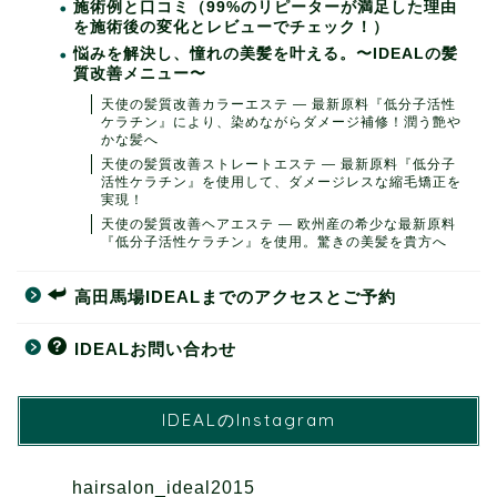
施術例と口コミ（99%のリピーターが満足した理由
を施術後の変化とレビューでチェック！）
悩みを解決し、憧れの美髪を叶える。〜IDEALの髪
質改善メニュー〜
天使の髪質改善カラーエステ ― 最新原料『低分子活性
ケラチン』により、染めながらダメージ補修！潤う艶や
かな髪へ
天使の髪質改善ストレートエステ ― 最新原料『低分子
活性ケラチン』を使用して、ダメージレスな縮毛矯正を
実現！
天使の髪質改善ヘアエステ ― 欧州産の希少な最新原料
『低分子活性ケラチン』を使用。驚きの美髪を貴方へ
高田馬場IDEALまでのアクセスとご予約
IDEALお問い合わせ
IDEALのInstagram
hairsalon_ideal2015