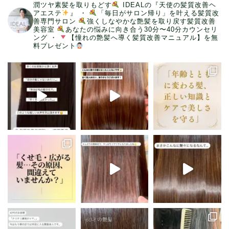
潤ツヤ素髪を取りもどす
IDEALの『天使の髪質改善ヘ
アエステ
』
・
「毎日がサロン帰り」を叶える髪質改
善専門サロン
強くしなやかな艶髪を取り戻す髪質改善
美容室
あなたの悩みに向き合う30分〜40分カウンセリ
ング
・
【憧れの艶髪へ導く髪質改善マニュアル】を無
料プレゼント