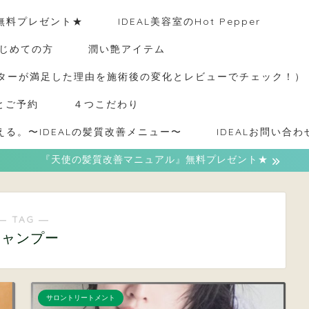
無料プレゼント★
IDEAL美容室のHot Pepper
はじめての方
潤い艶アイテム
ーターが満足した理由を施術後の変化とレビューでチェック！）
とご予約
４つこだわり
る。〜IDEALの髪質改善メニュー〜
IDEALお問い合わ
『天使の髪質改善マニュアル』無料プレゼント★
― TAG ―
シャンプー
サロントリートメント