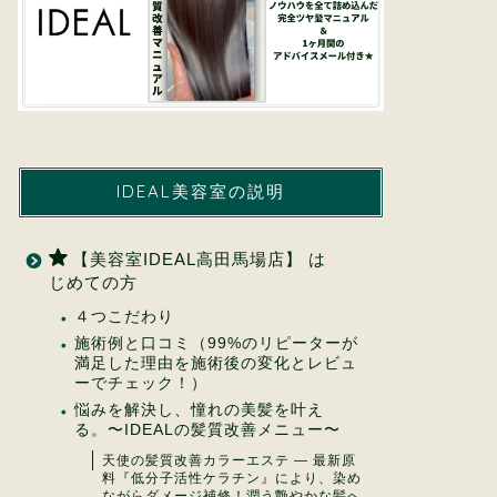
IDEAL美容室の説明
【美容室IDEAL高田馬場店】 は
じめての方
４つこだわり
施術例と口コミ（99%のリピーターが
満足した理由を施術後の変化とレビュ
ーでチェック！）
悩みを解決し、憧れの美髪を叶え
る。〜IDEALの髪質改善メニュー〜
天使の髪質改善カラーエステ ― 最新原
料『低分子活性ケラチン』により、染め
ながらダメージ補修！潤う艶やかな髪へ