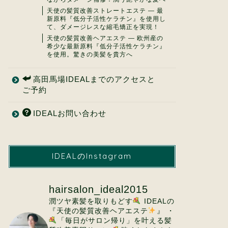
天使の髪質改善ストレートエステ ― 最
新原料『低分子活性ケラチン』を使用し
て、ダメージレスな縮毛矯正を実現！
天使の髪質改善ヘアエステ ― 欧州産の
希少な最新原料『低分子活性ケラチン』
を使用。驚きの美髪を貴方へ
高田馬場IDEALまでのアクセスと
ご予約
IDEALお問い合わせ
IDEALのInstagram
hairsalon_ideal2015
潤ツヤ素髪を取りもどす
IDEALの
『天使の髪質改善ヘアエステ
』
・
「毎日がサロン帰り」を叶える髪