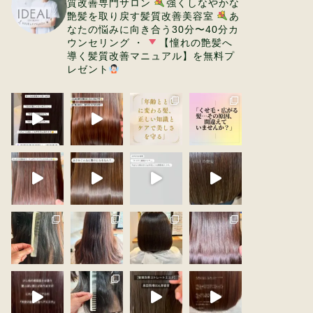
質改善専門サロン
強くしなやかな
艶髪を取り戻す髪質改善美容室
あ
なたの悩みに向き合う30分〜40分カ
ウンセリング
・
【憧れの艶髪へ
導く髪質改善マニュアル】を無料プ
レゼント