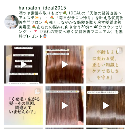
hairsalon_ideal2015
潤ツヤ素髪を取りもどす
IDEALの『天使の髪質改善ヘ
アエステ
』
・
「毎日がサロン帰り」を叶える髪質改
善専門サロン
強くしなやかな艶髪を取り戻す髪質改善
美容室
あなたの悩みに向き合う30分〜40分カウンセリ
ング
・
【憧れの艶髪へ導く髪質改善マニュアル】を無
料プレゼント