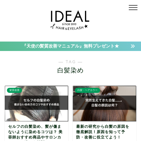
『天使の髪質改善マニュアル』無料プレゼント★
― TAG ―
白髪染め
髪質改善
白髪・ヘアカラー
セルフの白髪染め、髪が傷ま
最新の研究から白髪の原因を
ないように染めるコツは？ 美
徹底解説！原因を知って予
容師おすすめ商品やサロンカ
防・改善に役立てよう！