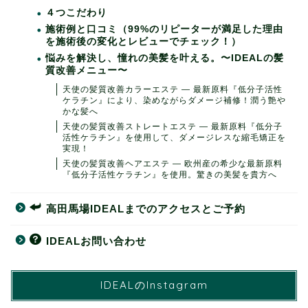
４つこだわり
施術例と口コミ（99%のリピーターが満足した理由
を施術後の変化とレビューでチェック！）
悩みを解決し、憧れの美髪を叶える。〜IDEALの髪
質改善メニュー〜
天使の髪質改善カラーエステ ― 最新原料『低分子活性
ケラチン』により、染めながらダメージ補修！潤う艶や
かな髪へ
天使の髪質改善ストレートエステ ― 最新原料『低分子
活性ケラチン』を使用して、ダメージレスな縮毛矯正を
実現！
天使の髪質改善ヘアエステ ― 欧州産の希少な最新原料
『低分子活性ケラチン』を使用。驚きの美髪を貴方へ
高田馬場IDEALまでのアクセスとご予約
IDEALお問い合わせ
IDEALのInstagram