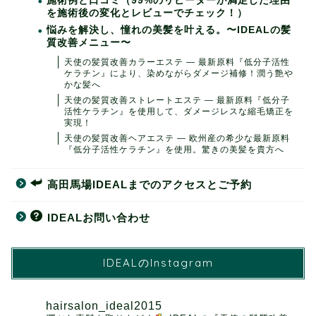
施術例と口コミ（99%のリピーターが満足した理由
を施術後の変化とレビューでチェック！）
悩みを解決し、憧れの美髪を叶える。〜IDEALの髪
質改善メニュー〜
天使の髪質改善カラーエステ ― 最新原料『低分子活性
ケラチン』により、染めながらダメージ補修！潤う艶や
かな髪へ
天使の髪質改善ストレートエステ ― 最新原料『低分子
活性ケラチン』を使用して、ダメージレスな縮毛矯正を
実現！
天使の髪質改善ヘアエステ ― 欧州産の希少な最新原料
『低分子活性ケラチン』を使用。驚きの美髪を貴方へ
高田馬場IDEALまでのアクセスとご予約
IDEALお問い合わせ
IDEALのInstagram
hairsalon_ideal2015